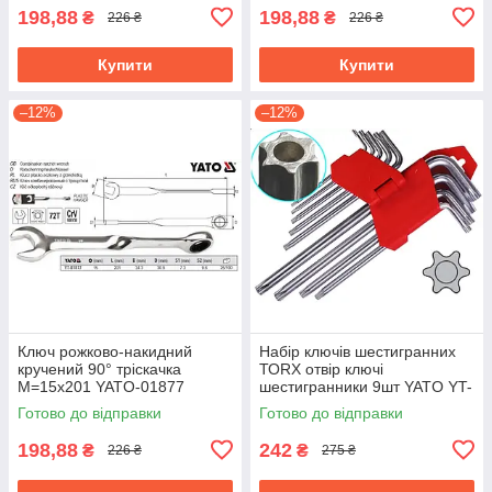
198,88
198,88
₴
₴
226 ₴
226 ₴
Купити
Купити
–12%
–12%
Ключ рожково-накидний
Набір ключів шестигранних
кручений 90° тріскачка
ТОRХ отвір ключі
М=15х201 YATO-01877
шестигранники 9шт YATO YT-
0511
Готово до відправки
Готово до відправки
198,88
242
₴
₴
226 ₴
275 ₴