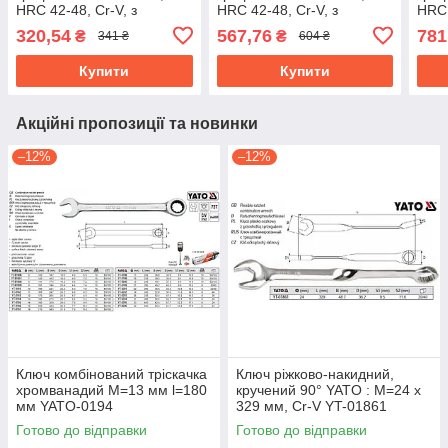
HRC 42-48, Cr-V, з
HRC 42-48, Cr-V, з
HRC 
прогумованою
прогумованою
про
320,54
567,76
781
₴
₴
341 ₴
604 ₴
ергономічною ручкою YT-
ергономічною ручкою YT-
ерго
02383
02385
023
Купити
Купити
Акційні пропозиції та новинки
–12%
–12%
Ключ комбінований тріскачка
Ключ ріжково-накидний,
хромванадий М=13 мм l=180
кручений 90° YATO : М=24 x
мм YATO-0194
329 мм, Cr-V YT-01861
Готово до відправки
Готово до відправки