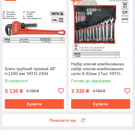
Набір ключів комбінованих
Ключ трубний прямий 48"
набір ключів комбінованих
l=1200 мм YATO-2494
сатін 8-32мм 17шт YATO-
0363
В наявності
Готово до відправки
5 130
3 330
₴
₴
5 700 ₴
3 700 ₴
Купити
Купити
Показати ще