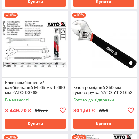
Купити
Купити
–10%
–10%
Ключ комбінований
комбінований М=65 мм l=680
Ключ розвідний 250 мм
мм YATO-00769
гумова ручка YATO YT-21652
В наявності
Готово до відправки
3 449,70
301,50
₴
₴
3 833 ₴
335 ₴
Купити
Купити
–10%
–10%