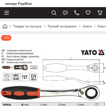
завжди РадіВам
Товари та послуги
Ручний інструмент
Ключі
Ключ
–7%