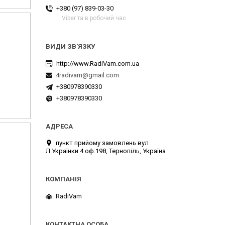
+380 (97) 839-03-30
Viber та в робочий час
http://www.RadiVam.com.ua
4radivam@gmail.com
+380978390330
+380978390330
пункт прийому замовлень вул
Л.Українки 4 оф.198, Тернопіль, Україна
RadiVam