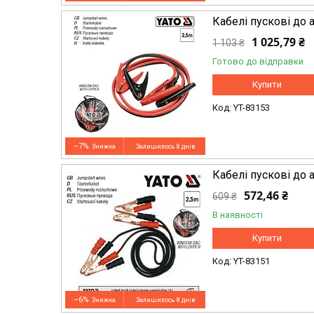
Кабелі пускові до 
1 025,79 ₴
1 103 ₴
Готово до відправки
Купити
YT-83153
–7%
Залишилось 8 днів
Кабелі пускові до 
572,46 ₴
609 ₴
В наявності
Купити
YT-83151
–6%
Залишилось 8 днів