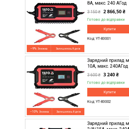
8А, макс. 240 AГод
2 866,50 ₴
3 150 ₴
Готово до відправки
Купити
YT-83001
–9%
Залишилось 8 днів
Зарядний прилад м
10А, макс. 240AГод
3 240 ₴
3 600 ₴
Готово до відправки
Купити
YT-83002
–10%
Залишилось 8 днів
Зарядний прилад м