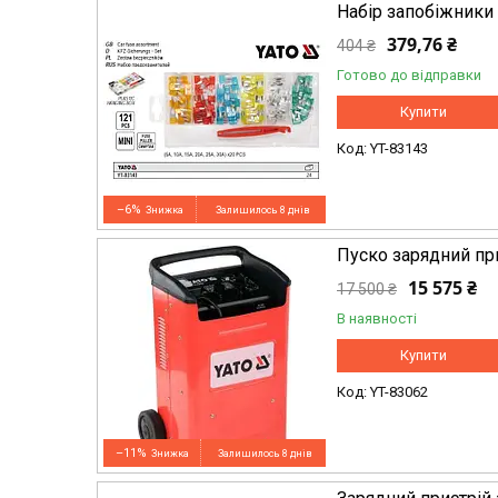
Набір запобіжники
379,76 ₴
404 ₴
Готово до відправки
Купити
YT-83143
–6%
Залишилось 8 днів
Пуско зарядний пр
15 575 ₴
17 500 ₴
В наявності
Купити
YT-83062
–11%
Залишилось 8 днів