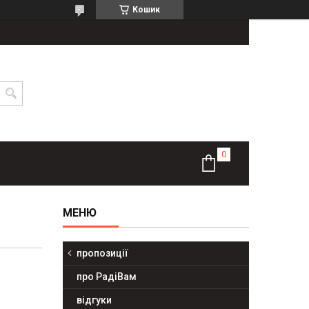
Кошик
пропозиції
про РадіВам
відгуки