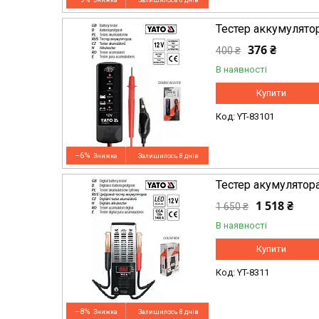
Залишилось 8 днів
Тестер аккумулято
376 ₴
400 ₴
В наявності
Купити
YT-83101
–6%
Залишилось 8 днів
Тестер акумулятор
1 518 ₴
1 650 ₴
В наявності
Купити
YT-8311
–8%
Залишилось 8 днів