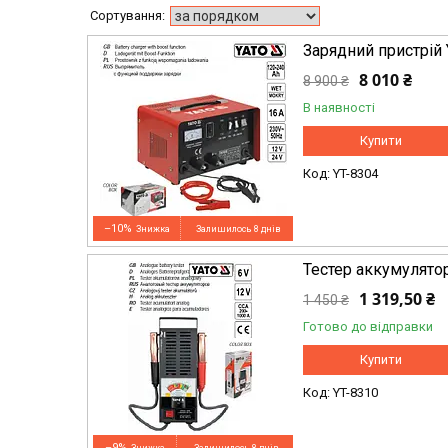
Зарядний пристрій
8 010 ₴
8 900 ₴
В наявності
Купити
YT-8304
–10%
Залишилось 8 днів
Тестер аккумулято
1 319,50 ₴
1 450 ₴
Готово до відправки
Купити
YT-8310
–9%