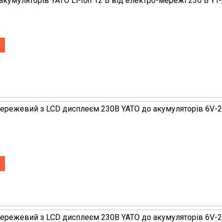
акумуляторів YATO Li-Ion 12 В від електро-мережі 230 В YT
ережевий з LCD дисплеєм 230В YATO до акумуляторів 6V-2
ережевий з LCD дисплеєм 230В YATO до акумуляторів 6V-2