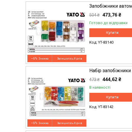
Запобіжники автомо
473,76 ₴
504 ₴
Готово до відправки
Купити
YT-83140
–6%
Залишилось 8 днів
Набір запобіжники
444,62 ₴
473 ₴
В наявності
Купити
YT-83142
–6%
Залишилось 8 днів