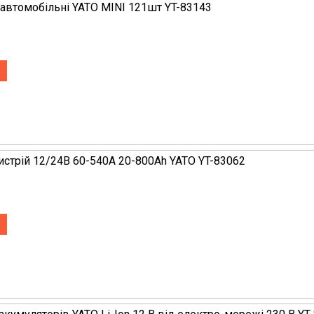
 автомобільні YATO MINI 121шт YT-83143
истрій 12/24В 60-540А 20-800Аh YATO YT-83062