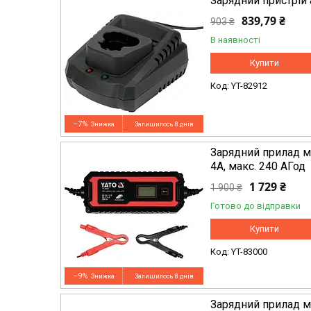
Зарядний пристрій 
839,79 ₴
903 ₴
В наявності
Купити
YT-82912
–7%
Залишилось 8 днів
Зарядний прилад м
4А, макс. 240 AГод
1 729 ₴
1 900 ₴
Готово до відправки
Купити
YT-83000
–9%
Залишилось 8 днів
Зарядний прилад м